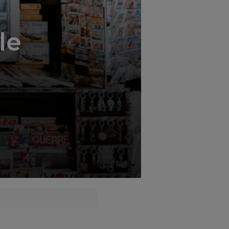
';
le