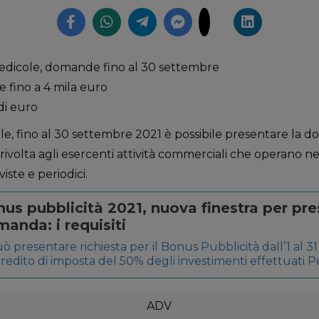
 edicole, domande fino al 30 settembre
e fino a 4 mila euro
 di euro
ole, fino al 30 settembre 2021 è possibile presentare la 
 rivolta agli esercenti attività commerciali che operano ne
iviste e periodici.
us pubblicità 2021, nuova finestra per pr
anda: i requisiti
uò presentare richiesta per il Bonus Pubblicità dall’1 al 31
redito di imposta del 50% degli investimenti effettuati Pe
e meno il presupposto dell’incremento dell’1% dell’inve
anno usufruire del Bonus Pubblicità anche per gli anni 2
upposto dell’incremento dell’1% dell’investimento […]