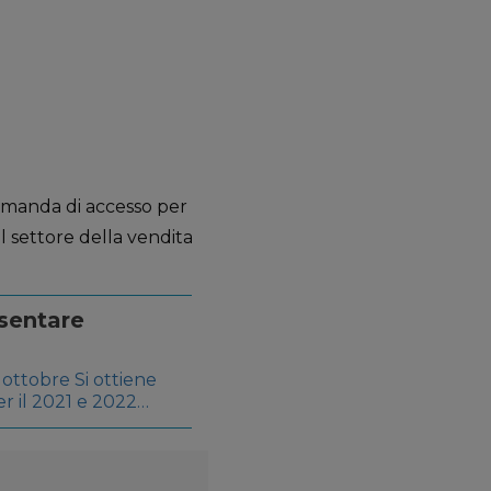
domanda di accesso per
l settore della vendita
esentare
 ottobre Si ottiene
r il 2021 e 2022
stimento Le aziende
021 e 2022 senza il