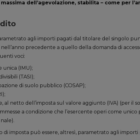
 massima dell’agevolazione, stabilita – come per l’
edito
arametrato agli importi pagati dal titolare del singolo punt
ta, nell’anno precedente a quello della domanda di accesso
uenti voci:
 unica (IMU);
ivisibili (TASI);
azione di suolo pubblico (COSAP);
I);
, al netto dell’imposta sul valore aggiunto (IVA) (per il s
ammesse a condizione che l’esercente operi come unico 
nale).
to di imposta può essere, altresì, parametrato agli importi