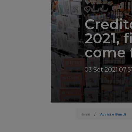
Credit
2021, 
come 
03 Set 2021 07:5
Home
/
Avvisi e Bandi