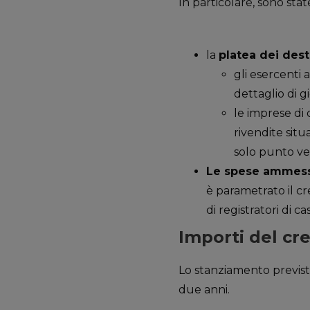
In particolare, sono sta
la
platea dei dest
gli esercenti 
dettaglio di gi
le imprese di 
rivendite sit
solo punto ve
Le spese ammess
è parametrato il cr
di registratori di ca
Importi del cr
Lo stanziamento previsto
due anni.