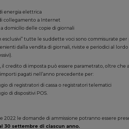
 di energia elettrica
e di collegamento a Internet
a domicilio delle copie di giornali
on esclusivi” tutte le suddette voci sono commisurate per
enienti dalla vendita di giornali, riviste e periodici al lor
ssivi).
, il credito di imposta può essere parametrato, oltre che a
i importi pagati nell’anno precedente per:
ggio di registratori di cassa o registratori telematici
ggio di dispositivi POS.
1 e 2022 le domande di ammissione potranno essere prese
 al 30 settembre di ciascun anno
.