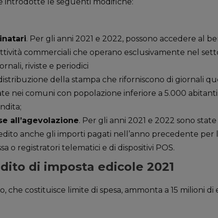
te introdotte le seguenti modifiche:
inatari
. Per gli anni 2021 e 2022, possono accedere al ben
attività commerciali che operano esclusivamente nel sett
ornali, riviste e periodici
distribuzione della stampa che riforniscono di giornali quo
uate nei comuni con popolazione inferiore a 5.000 abitant
ndita;
e all’agevolazione
. Per gli anni 2021 e 2022 sono state
edito anche gli importi pagati nell’anno precedente per l
ssa o registratori telematici e di dispositivi POS.
edito di imposta edicole 2021
, che costituisce limite di spesa, ammonta a 15 milioni di