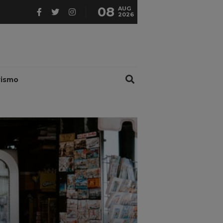
08
AUG
2026
rismo