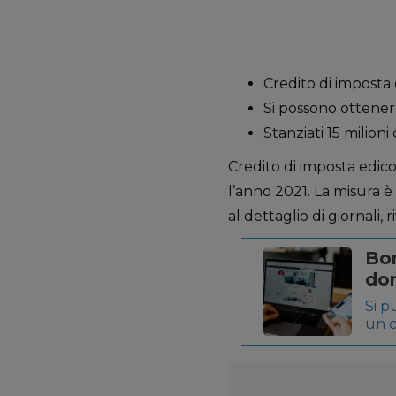
Credito di imposta
Si possono ottener
Stanziati 15 milioni
Credito di imposta edic
l’anno 2021. La misura è
al dettaglio di giornali, r
Bon
dom
Si p
un c
vien
potr
pres