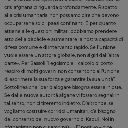
crisi afghana ci riguarda profondamente. Rispetto
alla crisi umanitaria, non possiamo dire che devono
occuparsene solo i paesi confinanti. E per quanto
attiene alle questioni militari, dobbiamo prendere
atto della dèbàcle e aumentare la nostra capacità di
difesa comune e di intervento rapido. Se l’Unione
vuole essere un attore globale, non si giri dall’altra
parte». Per Sassoli “l’egoismo e il calcolo di corto
respiro di molti governi non consentono all’Unione
di esprimere la sua forza e garantire la sua unità”.
Sottolinea che “per dialogare bisogna essere in due.
Se dalle nuove autorità afgane vi fossero segnali in
tal senso, non ci tireremo indietro. D’altronde, se
vogliamo costruire corridoi umanitari, c’è bisogno
del consenso del nuovo governo di Kabul. Noi in
Afghanistan non ci siamo più». «E’ positivo – dice