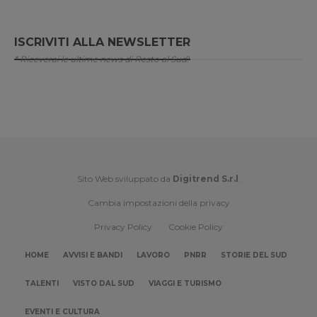
ISCRIVITI ALLA NEWSLETTER
* Riceverai le ultime news di Resto al Sud!
Sito Web sviluppato da
Digitrend S.r.l
.
Cambia impostazioni della privacy
Privacy Policy
Cookie Policy
HOME
AVVISI E BANDI
LAVORO
PNRR
STORIE DEL SUD
TALENTI
VISTO DAL SUD
VIAGGI E TURISMO
EVENTI E CULTURA