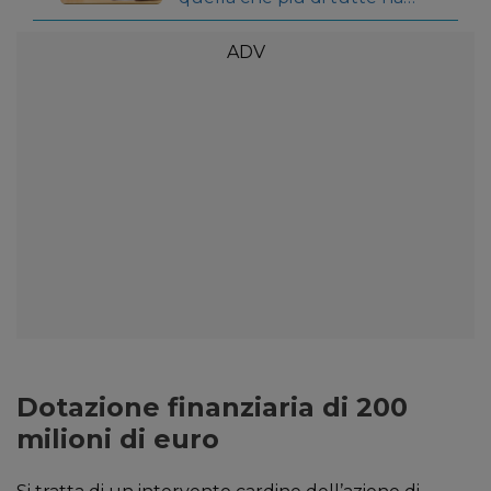
risentito in questi mesi degli
effetti del Covid-19
sull’economia. Infatti,
nonostante negli ultimi anni le
imprese in rosa siano cresciute
ad un ritmo molto intenso, la
crisi innescata dal coronavirus
ha bloccato la nascita di nuove
aziende guidate dalle donne.
È quanto emerge dal
Rapporto nazionale […]
Dotazione finanziaria di 200
milioni di euro