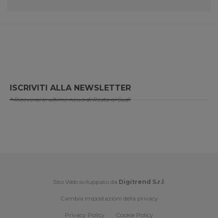
ISCRIVITI ALLA NEWSLETTER
* Riceverai le ultime news di Resto al Sud!
Sito Web sviluppato da
Digitrend S.r.l
.
Cambia impostazioni della privacy
Privacy Policy
Cookie Policy