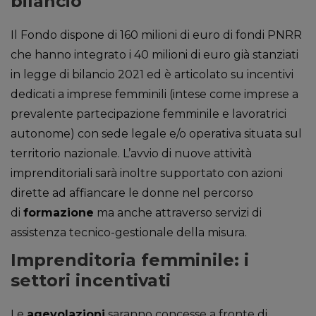
bilancio
milioni di cariche nelle imprese
italiane siano ‘rosa’. E allora, per
invertire questo trend, c’è
Il Fondo dispone di 160 milioni di euro di fondi PNRR
bisogno di una presenza ancor
che hanno integrato i 40 milioni di euro già stanziati
più massiccia di donne
in legge di bilancio 2021 ed è articolato su incentivi
all’interno delle imprese. Per
favorire la nascita di […]
dedicati a imprese femminili (intese come imprese a
prevalente partecipazione femminile e lavoratrici
autonome) con sede legale e/o operativa situata sul
territorio nazionale. L’avvio di nuove attività
imprenditoriali sarà inoltre supportato con azioni
dirette ad affiancare le donne nel percorso
di
formazione
ma anche attraverso servizi di
assistenza tecnico-gestionale della misura.
Imprenditoria femminile: i
settori incentivati
Le
agevolazioni
saranno concesse a fronte di