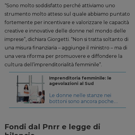
“Sono molto soddisfatto perché attiviamo uno
strumento molto atteso sul quale abbiamo puntato
fortemente per incentivare e valorizzare le capacità
creative e innovative delle donne nel mondo delle
imprese”, dichiara Giorgetti. “Non si tratta soltanto di
una misura finanziaria – aggiunge il ministro – ma di
una vera riforma per promuovere e diffondere la
cultura dell’imprenditorialità femminile”.
Imprenditoria femminile: le
agevolazioni al Sud
Le donne nelle stanze nei
bottoni sono ancora poche.
Una su quattro, secondo
l’Osservatorio
dell’imprenditorialità
Fondi dal Pnrr e legge di
femminile di Unioncamere,
che mostra come solo 2,5