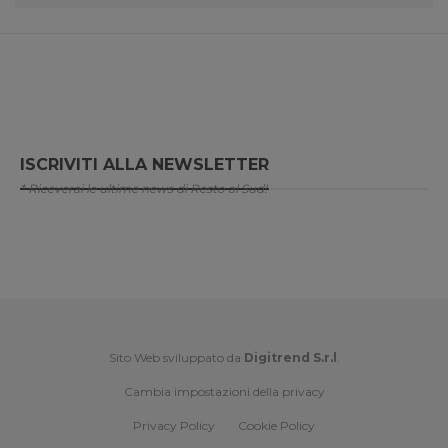
ISCRIVITI ALLA NEWSLETTER
* Riceverai le ultime news di Resto al Sud!
Sito Web sviluppato da
Digitrend S.r.l
.
Cambia impostazioni della privacy
Privacy Policy
Cookie Policy