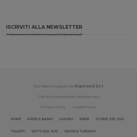
ISCRIVITI ALLA NEWSLETTER
* Riceverai le ultime news di Resto al Sud!
Sito Web sviluppato da
Digitrend S.r.l
.
Cambia impostazioni della privacy
Privacy Policy
Cookie Policy
HOME
AVVISI E BANDI
LAVORO
PNRR
STORIE DEL SUD
TALENTI
VISTO DAL SUD
VIAGGI E TURISMO