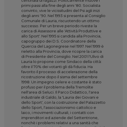
centinaia di ragazzi. Politicamente muove i
primi passi alla fine degli anni '80. Socialista
convinto, vive le vicissitudini del Psi agli inizi
degli anni '90. Nel 1993 si presenta al Consiglio
Comunale di Lauria, riscuotendo un ottimo
successo. Per un breve periodo riveste la
carica di Assessore alle 'Attività Produttive e
allo Sport'. Nel 1995 si candida alla Provincia,
capogruppo dei D.S. Coordinatore della
Quercia del Lagonegrese nel 1997. Nel 1999 è
rieletto alla Provincia, dove ricopre la carica
di Presidente del Consiglio. Nel 2001 l'Ulivo di
Lauria lo propone come Sindaco della città:
oltre il 70% dei votanti gli dà fiducia. Ha
favorito il processo di accelerazione della
ricostruzione dopo il sisma del settembre
1998. Un impegno celere e costante è stato
profuso per il problema della Tremolite
nell'area di Seluci. Il Parco Didattico, l'area
industriale di Galdo, la 'Lauria dei Giovani e
dello Sport', con la costruzione del Palazzetto
dello Sport, l'associazionismo cattolico e
laico, i movimenti culturali, i contatti con
imprenditori ed aziende del Settentrione,
nonchè i problemi relativi a una sanità che