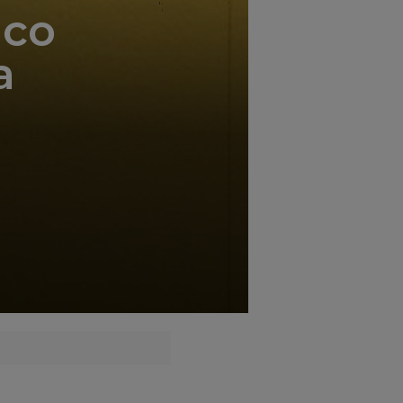
';
ico
a