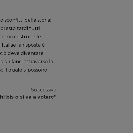
o sconfitti dalla storia:
presto tardi tutti
ranno costruite le
taliae la risposta è
rciò deve diventare
si rilanci attraverso la
 il quale si possono
Successivo
i bis o si va a votare”