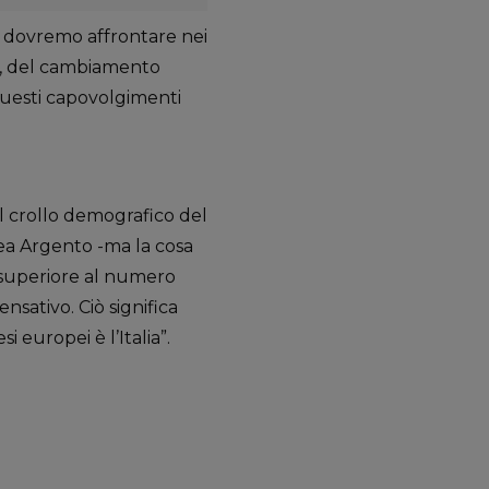
e dovremo affrontare nei
le, del cambiamento
 questi capovolgimenti
 il crollo demografico del
nea Argento -ma la cosa
è superiore al numero
nsativo. Ciò significa
 europei è l’Italia”.