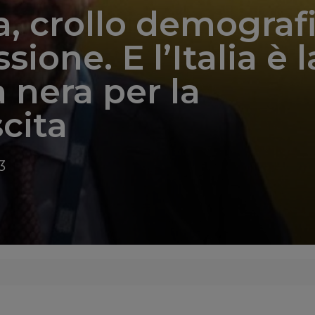
, crollo demograf
sione. E l’Italia è l
 nera per la
cita
3