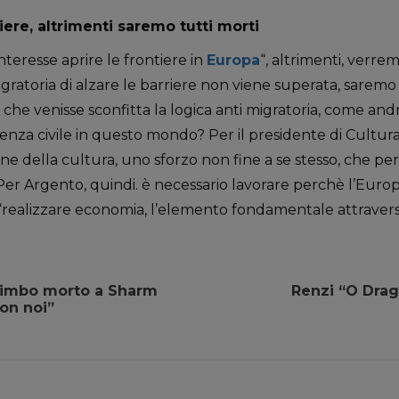
tiere, altrimenti saremo tutti morti
nteresse aprire le frontiere in
Europa
“, altrimenti, verrem
igratoria di alzare le barriere non viene superata, saremo 
 che venisse sconfitta la logica anti migratoria, come and
enza civile in questo mondo? Per il presidente di Cultura I
ne della cultura, uno sforzo non fine a se stesso, che pe
Per Argento, quindi. è necessario lavorare perchè l’Europa 
 “realizzare economia, l’elemento fondamentale attraverso
 bimbo morto a Sharm
Renzi “O Dragh
on noi”