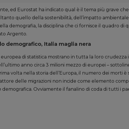
te, ed Eurostat ha indicato qual è il tema più grave ch
oltanto quello della sostenibilità, dell’impatto ambienta
ella demografia, la disciplina che ci fornisce il quadro di
gato Argento.
llo demografico, Italia maglia nera
ia europea di statistica mostrano in tutta la loro crudezza
l’ultimo anno circa 3 milioni mezzo di europei – sottoli
rima volta nella storia dell’Europa, il numero dei morti 
il fattore delle migrazioni non incide come elemento compe
demografica. Ovviamente il fanalino di coda di tutti i paesi