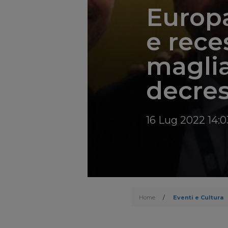
Europa
e reces
maglia
decres
16 Lug 2022 14:0
Home
/
Eventi e Cultura