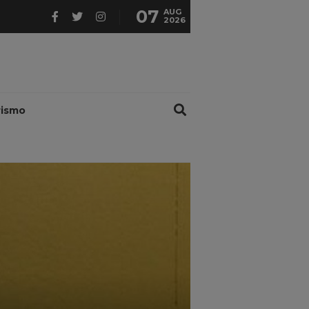
07
AUG
2026
rismo