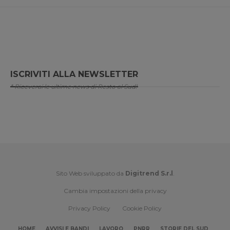
ISCRIVITI ALLA NEWSLETTER
* Riceverai le ultime news di Resto al Sud!
Sito Web sviluppato da
Digitrend S.r.l
.
Cambia impostazioni della privacy
Privacy Policy
Cookie Policy
HOME
AVVISI E BANDI
LAVORO
PNRR
STORIE DEL SUD