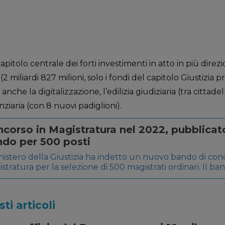
itolo centrale dei forti investimenti in atto in più direzi
(2 miliardi 827 milioni, solo i fondi del capitolo Giustizia p
 anche la digitalizzazione, l’edilizia giudiziaria (tra cittade
iaria (con 8 nuovi padiglioni).
corso in Magistratura nel 2022, pubblicat
do per 500 posti
inistero della Giustizia ha indetto un nuovo bando di con
stratura per la selezione di 500 magistrati ordinari. Il ba
licato all’interno della Gazzetta Ufficiale (Sezione Conco
10 dicembre 2021 e sarà possibile presentare domanda entr
isiti Per poter prendere parte […]
i articoli