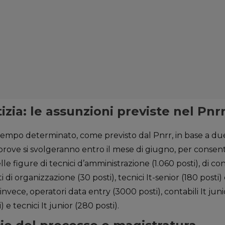
zia: le assunzioni previste nel Pnr
a tempo determinato, come previsto dal Pnrr, in base a due 
prove si svolgeranno entro il mese di giugno, per consentir
delle figure di tecnici d’amministrazione (1.060 posti), di con
sti di organizzazione (30 posti), tecnici It-senior (180 posti) e 
 invece, operatori data entry (3000 posti), contabili It junio
i) e tecnici It junior (280 posti).