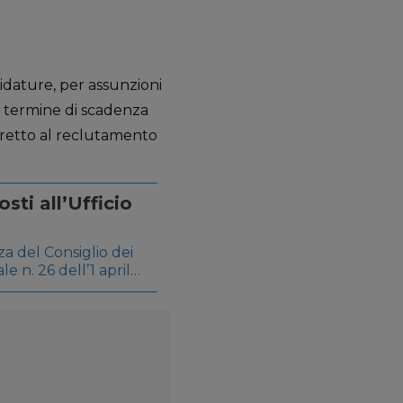
idature, per assunzioni
l termine di scadenza
iretto al reclutamento
sti all’Ufficio
za del Consiglio dei
le n. 26 dell’1 aprile
 di 5410 unità di
o di diploma o laurea