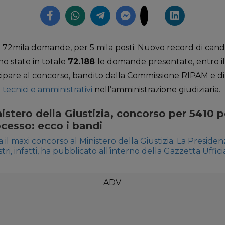
re 72mila domande, per 5 mila posti. Nuovo record di cand
ono state in totale
72.188
le domande presentate, entro i
ecipare al concorso, bandito dalla Commissione RIPAM e d
 tecnici e amministrativi
nell’amministrazione giudiziaria.
istero della Giustizia, concorso per 5410 po
cesso: ecco i bandi
ia il maxi concorso al Ministero della Giustizia. La Presiden
stri, infatti, ha pubblicato all’interno della Gazzetta Ufficia
, due nuovi bandi, per titoli ed esami, per il reclutamento
onale tecnico amministrativo non dirigenziale, in possess
ecifici settori. […]