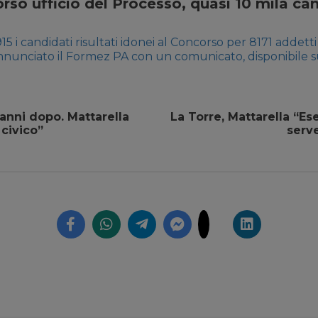
rso ufficio del Processo, quasi 10 mila can
5 i candidati risultati idonei al Concorso per 8171 addetti 
nnunciato il Formez PA con un comunicato, disponibile sul
e Pubblica. Dopo lo slittamento delle prove della sede 
el maltempo, che aveva ritardato la pubblicazione degli es
anni dopo. Mattarella
La Torre, Mattarella “E
civico”
serv