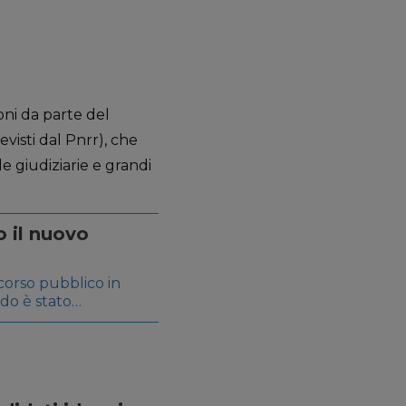
oni da parte del
revisti dal Pnrr), che
lle giudiziarie e grandi
o il nuovo
corso pubblico in
ndo è stato
rsi ed Esami) n. 98
o il 10 gennaio. I