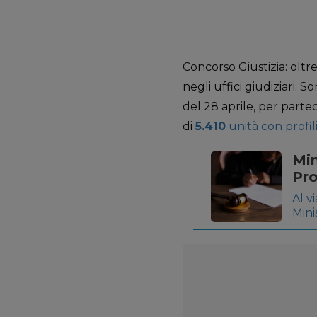
Concorso Giustizia: olt
negli uffici giudiziari. S
del 28 aprile, per part
di
5.410
unità con profili
Min
Pro
Al v
Mini
2022
pers
in sp