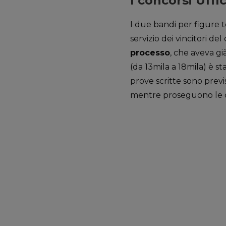
I concorsi Uffi
I due bandi per figure t
servizio dei vincitori d
processo
, che aveva g
(da 13mila a 18mila) è s
prove scritte sono previs
mentre proseguono le c