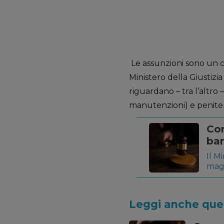
Le assunzioni sono un cap
Ministero della Giustizia 
riguardano – tra l’altro –
manutenzioni) e penitenz
Con
ban
Il M
magi
pubb
del 
requ
Leggi anche quest