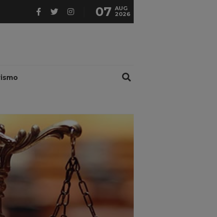
07
AUG
2026
rismo