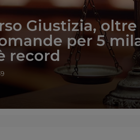
so Giustizia, oltre
domande per 5 mil
 è record
39