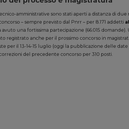
cio del processo e magistratura
ecnico-amministrative sono stati aperti a distanza di due m
el concorso – sempre previsto dal Pnrr – per 8.171 addetti
a
ià avuto una fortissima partecipazione (66.015 domande)
tato registrato anche per il prossimo concorso in magistrat
te per il 13-14-15 luglio (oggi la pubblicazione delle date 
orrezioni del precedente concorso per 310 posti.