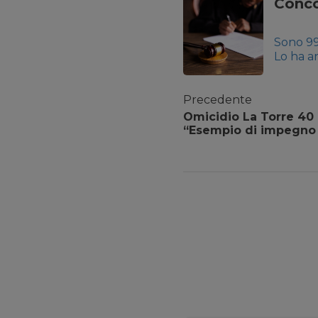
Conco
Sono 991
Lo ha a
Funzion
causa d
Precedente
Omicidio La Torre 40 
“Esempio di impegno 