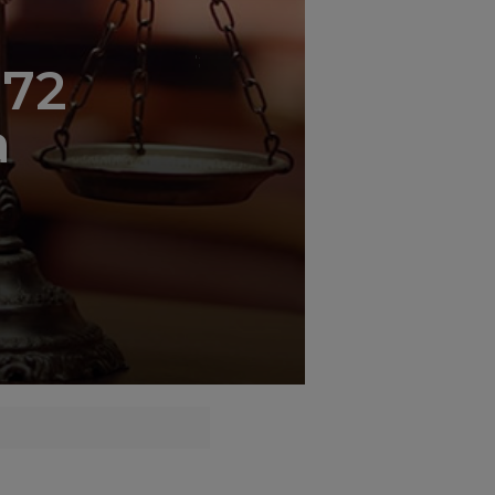
';
 72
a