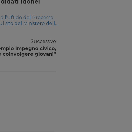
didati idonei
all’Ufficio del Processo.
 sito del Ministero della
di Rende in Calabria a
iti, sono […]
Successivo
sempio impegno civico,
e coinvolgere giovani”