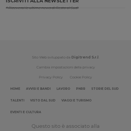
ISCRIVITI ALLA NEWSLETTER
* Riceverai le ultime news di Resto al Sud!
Sito Web sviluppato da
Digitrend S.r.l
.
Cambia impostazioni della privacy
Privacy Policy
Cookie Policy
HOME
AVVISI E BANDI
LAVORO
PNRR
STORIE DEL SUD
TALENTI
VISTO DAL SUD
VIAGGI E TURISMO
EVENTI E CULTURA
Questo sito è associato alla