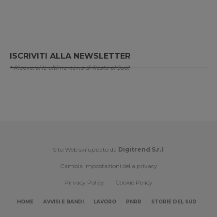
ISCRIVITI ALLA NEWSLETTER
* Riceverai le ultime news di Resto al Sud!
Sito Web sviluppato da
Digitrend S.r.l
.
Cambia impostazioni della privacy
Privacy Policy
Cookie Policy
HOME
AVVISI E BANDI
LAVORO
PNRR
STORIE DEL SUD