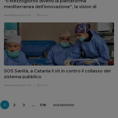
“Il Mezzogiorno diventi la piattaforma
mediterranea dell’innovazione”, la vision di
Spampinato a South Innovation
Piero Messina
3 anni fa
3 min
SOS Sanità, a Catania il sit in contro il collasso del
sistema pubblico
Piero Messina
3 anni fa
2 min
1
2
3
…
318
SUCCESSIVO