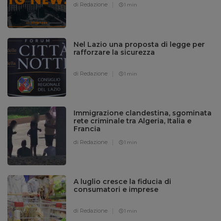
di Redazione
1 min
Nel Lazio una proposta di legge per
rafforzare la sicurezza
di Redazione
1 min
Immigrazione clandestina, sgominata
rete criminale tra Algeria, Italia e
Francia
di Redazione
1 min
A luglio cresce la fiducia di
consumatori e imprese
di Redazione
1 min