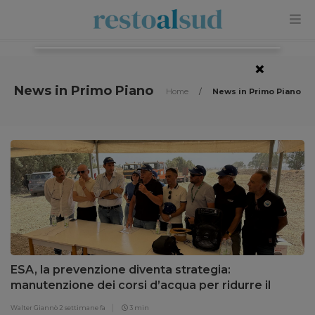
×
News in Primo Piano
Home
/
News in Primo Piano
ESA, la prevenzione diventa strategia:
manutenzione dei corsi d’acqua per ridurre il
rischio idrogeologico in Sicilia
Walter Giannò
2 settimane fa
3 min