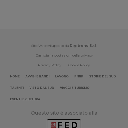
Sito Web sviluppato da
Digitrend S.r.l
.
Cambia impostazioni della privacy
Privacy Policy
Cookie Policy
HOME
AVVISI E BANDI
LAVORO
PNRR
STORIE DEL SUD
TALENTI
VISTO DAL SUD
VIAGGI E TURISMO
EVENTI E CULTURA
Questo sito è associato alla