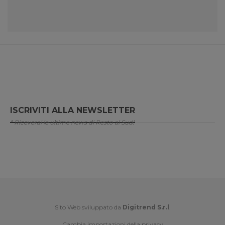
ISCRIVITI ALLA NEWSLETTER
* Riceverai le ultime news di Resto al Sud!
Sito Web sviluppato da
Digitrend S.r.l
.
Cambia impostazioni della privacy