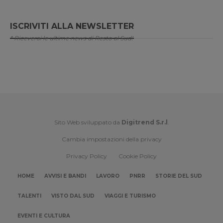
ISCRIVITI ALLA NEWSLETTER
* Riceverai le ultime news di Resto al Sud!
Sito Web sviluppato da
Digitrend S.r.l
.
Cambia impostazioni della privacy
Privacy Policy
Cookie Policy
HOME
AVVISI E BANDI
LAVORO
PNRR
STORIE DEL SUD
TALENTI
VISTO DAL SUD
VIAGGI E TURISMO
EVENTI E CULTURA