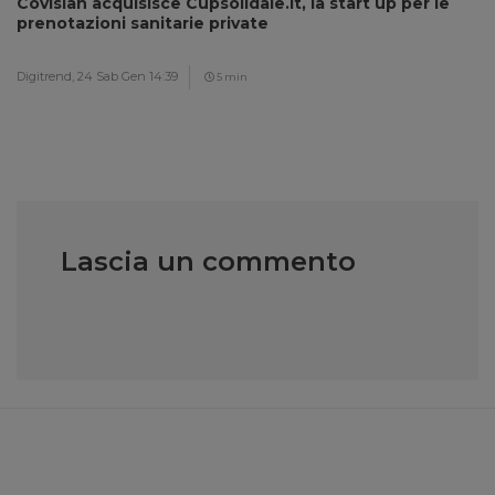
Covisian acquisisce Cupsolidale.it, la start up per le
prenotazioni sanitarie private
Digitrend,
24 Sab Gen 14:39
5 min
Lascia un commento