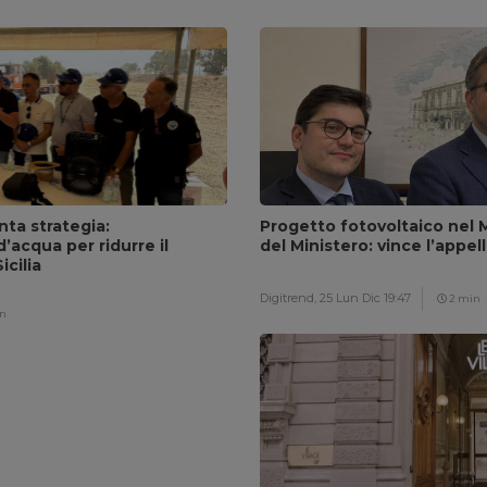
nta strategia:
Progetto fotovoltaico nel M
’acqua per ridurre il
del Ministero: vince l’appel
icilia
Digitrend,
25 Lun Dic 19:47
2 min
n