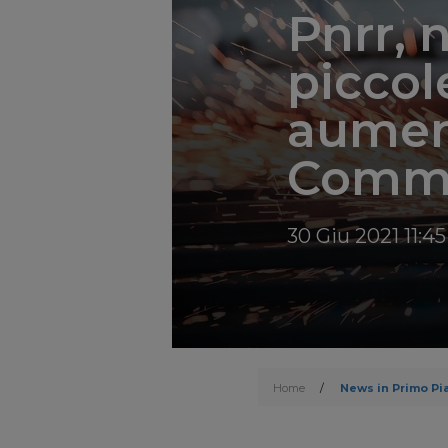
Pnrr, 
piccol
aument
Commis
30 Giu 2021 11:45
Home
/
News in Primo Pi