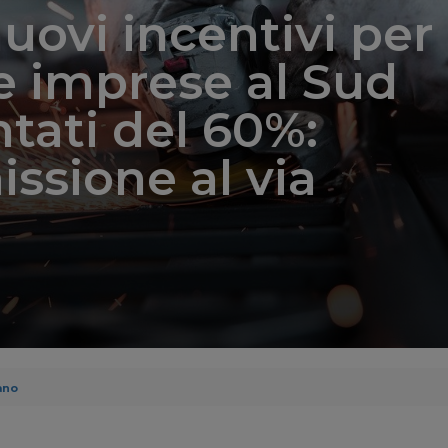
nuovi incentivi per
e imprese al Sud
ati del 60%:
sione al via
ano