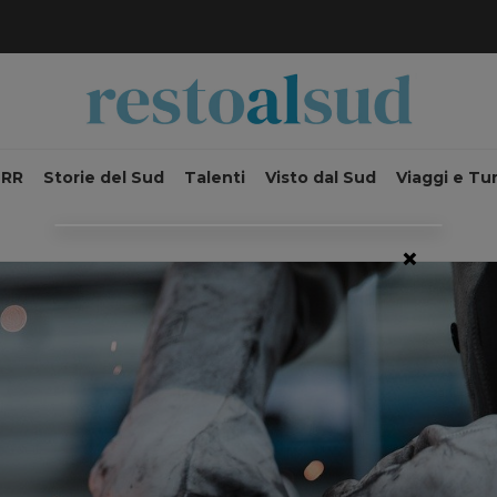
NRR
Storie del Sud
Talenti
Visto dal Sud
Viaggi e Tu
×