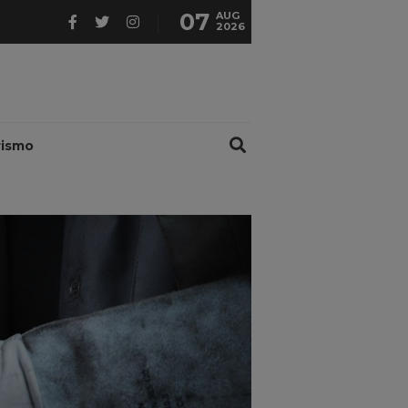
07
AUG
2026
rismo