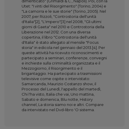
dimenticato" (Grimaldi & C., Napoli). Poi, con la
Utet: "I vinti del Risorgimento" (Torino, 2004) e
"La camorra e le sue storie" (Torino, 2005). Nel
2007, per Rizzoli, "Controstoria dell'unità
d'Italia"[2], "L'impero"[3] nel 2008, "Gli ultimi
giorni di Gaeta" nel 2010 e Controstoria della
Liberazione nel 2012. Con una diversa
copertina, il libro "Controstoria dell'unità
d'Italia" è stato allegato al mensile "Focus
storia" in edicola nel gennaio del 2013.[4]. Per
queste attività ha ricevuto riconoscimenti e
partecipato a seminari, conferenze, convegni
e inchieste sulla criminalità organizzata e il
Mezzogiorno, il Risorgimento e il
brigantaggio. Ha partecipato a trasmissioni
televisive come ospite o intervistato:
Samarcanda, Maurizio Costanzo show, il
Processo del Lunedì, l'appello del martedì,
Chi l'ha visto, Italia che vai, Uno mattina,
Sabato e domenica, Blu notte, History
channel, La storia siamo noi e altri. Compare
da intervistato nel Dvd-libro 'O sistema.