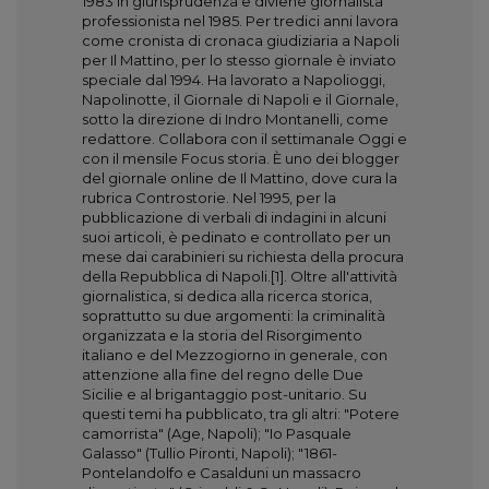
1983 in giurisprudenza e diviene giornalista
professionista nel 1985. Per tredici anni lavora
come cronista di cronaca giudiziaria a Napoli
per Il Mattino, per lo stesso giornale è inviato
speciale dal 1994. Ha lavorato a Napolioggi,
Napolinotte, il Giornale di Napoli e il Giornale,
sotto la direzione di Indro Montanelli, come
redattore. Collabora con il settimanale Oggi e
con il mensile Focus storia. È uno dei blogger
del giornale online de Il Mattino, dove cura la
rubrica Controstorie. Nel 1995, per la
pubblicazione di verbali di indagini in alcuni
suoi articoli, è pedinato e controllato per un
mese dai carabinieri su richiesta della procura
della Repubblica di Napoli.[1]. Oltre all'attività
giornalistica, si dedica alla ricerca storica,
soprattutto su due argomenti: la criminalità
organizzata e la storia del Risorgimento
italiano e del Mezzogiorno in generale, con
attenzione alla fine del regno delle Due
Sicilie e al brigantaggio post-unitario. Su
questi temi ha pubblicato, tra gli altri: "Potere
camorrista" (Age, Napoli); "Io Pasquale
Galasso" (Tullio Pironti, Napoli); "1861-
Pontelandolfo e Casalduni un massacro