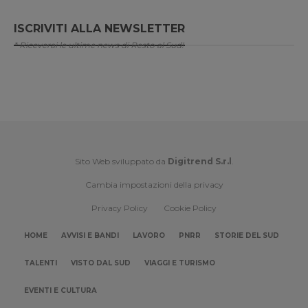
ISCRIVITI ALLA NEWSLETTER
* Riceverai le ultime news di Resto al Sud!
Sito Web sviluppato da
Digitrend S.r.l
.
Cambia impostazioni della privacy
Privacy Policy
Cookie Policy
HOME
AVVISI E BANDI
LAVORO
PNRR
STORIE DEL SUD
TALENTI
VISTO DAL SUD
VIAGGI E TURISMO
EVENTI E CULTURA