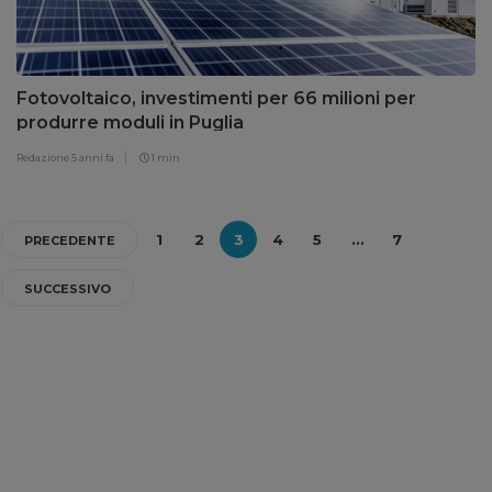
Fotovoltaico, investimenti per 66 milioni per
produrre moduli in Puglia
Redazione
5 anni fa
1 min
1
2
3
4
5
…
7
PRECEDENTE
SUCCESSIVO