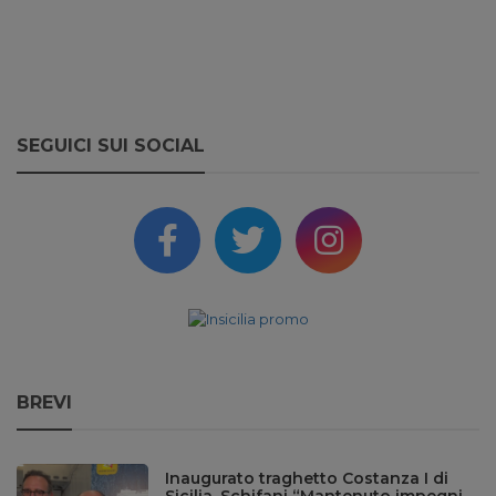
SEGUICI SUI SOCIAL
BREVI
Inaugurato traghetto Costanza I di
Sicilia, Schifani “Mantenuto impegni