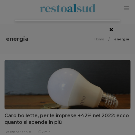
×
energia
Home
/
energia
Caro bollette, per le imprese +42% nel 2022: ecco
quanto si spende in più
Redazione
4 anni fa
2 min