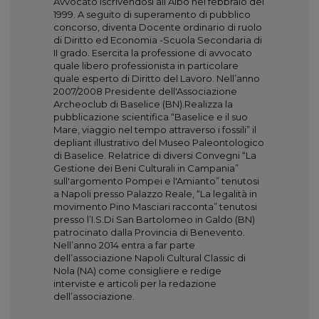
Avvocato iscrivendosi all’Albo nel febbraio del
1999. A seguito di superamento di pubblico
concorso, diventa Docente ordinario di ruolo
di Diritto ed Economia -Scuola Secondaria di
II grado. Esercita la professione di avvocato
quale libero professionista in particolare
quale esperto di Diritto del Lavoro. Nell’anno
2007/2008 Presidente dell'Associazione
Archeoclub di Baselice (BN).Realizza la
pubblicazione scientifica “Baselice e il suo
Mare, viaggio nel tempo attraverso i fossili” il
depliant illustrativo del Museo Paleontologico
di Baselice. Relatrice di diversi Convegni “La
Gestione dei Beni Culturali in Campania”
sull'argomento Pompei e l'Amianto” tenutosi
a Napoli presso Palazzo Reale, “La legalità in
movimento Pino Masciari racconta” tenutosi
presso l’I.S.Di San Bartolomeo in Galdo (BN)
patrocinato dalla Provincia di Benevento.
Nell’anno 2014 entra a far parte
dell’associazione Napoli Cultural Classic di
Nola (NA) come consigliere e redige
interviste e articoli per la redazione
dell’associazione.