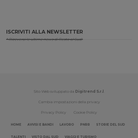
ISCRIVITI ALLA NEWSLETTER
* Riceverai le ultime news di Resto al Sud!
Sito Web sviluppato da
Digitrend S.r.l
.
Cambia impostazioni della privacy
Privacy Policy
Cookie Policy
HOME
AVVISI E BANDI
LAVORO
PNRR
STORIE DEL SUD
TALENTI
VISTO DAL SUD
VIAGGI E TURISMO