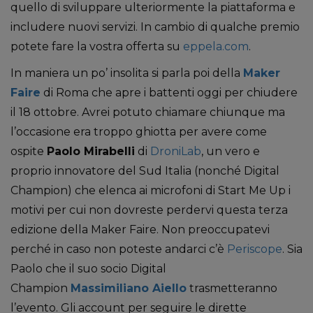
quello di sviluppare ulteriormente la piattaforma e
includere nuovi servizi. In cambio di qualche premio
potete fare la vostra offerta su
eppela.com
.
In maniera un po’ insolita si parla poi della
Maker
Faire
di Roma che apre i battenti oggi per chiudere
il 18 ottobre. Avrei potuto chiamare chiunque ma
l’occasione era troppo ghiotta per avere come
ospite
Paolo Mirabelli
di
DroniLab
, un vero e
proprio innovatore del Sud Italia (nonché Digital
Champion) che elenca ai microfoni di Start Me Up i
motivi per cui non dovreste perdervi questa terza
edizione della Maker Faire. Non preoccupatevi
perché in caso non poteste andarci c’è
Periscope
. Sia
Paolo che il suo socio Digital
Champion
Massimiliano Aiello
trasmetteranno
l’evento. Gli account per seguire le dirette