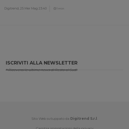
Digitrend,
25 Mer Mag 23:40
1 min
ISCRIVITI ALLA NEWSLETTER
* Riceverai le ultime news di Resto al Sud!
Sito Web sviluppato da
Digitrend S.r.l
.
Cambia impostazioni della privacy