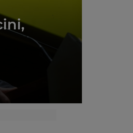
';
ini,