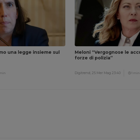
amo una legge insieme sul
Meloni “Vergognose le accu
forze di polizia”
Digitrend,
25 Mer Mag 23:40
 min
1 min