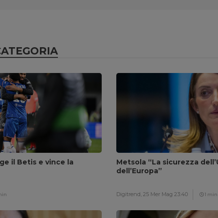
CATEGORIA
ge il Betis e vince la
Metsola “La sicurezza dell’
dell’Europa”
Digitrend,
25 Mer Mag 23:40
min
1 min