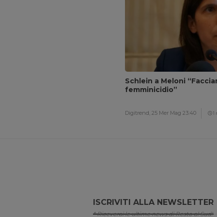
Schlein a Meloni “Facci
femminicidio”
Digitrend,
25 Mer Mag 23:40
1
ISCRIVITI ALLA NEWSLETTER
* Riceverai le ultime news di Resto al Sud!