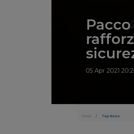
Pacco 
raffor
sicure
05 Apr 2021 20:
Home
/
Top News