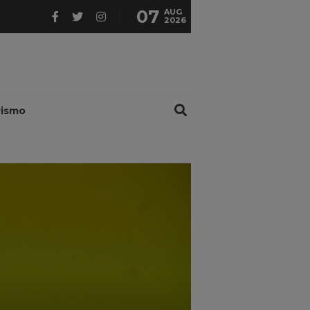
07
AUG
2026
rismo