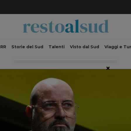
NRR
Storie del Sud
Talenti
Visto dal Sud
Viaggi e Tu
×