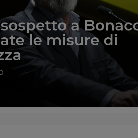
sospetto a Bonacc
zate le misure di
zza
20