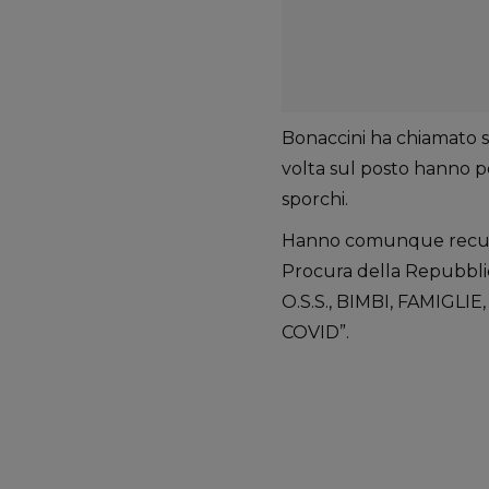
Bonaccini ha chiamato sub
volta sul posto hanno po
sporchi.
Hanno comunque recupera
Procura della Repubblica
O.S.S., BIMBI, FAMIG
COVID”.