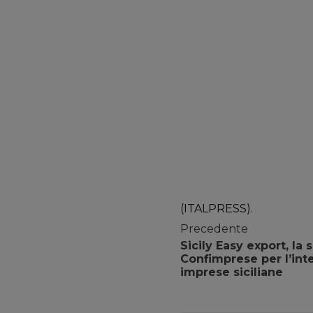
(ITALPRESS).
Precedente
Sicily Easy export, l
Confimprese per l’int
imprese siciliane