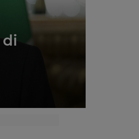
';
 di