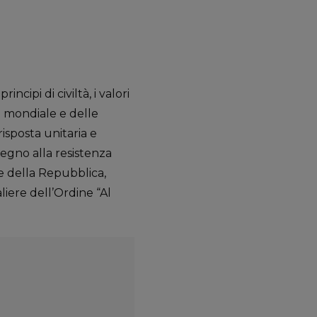
cipi di civiltà, i valori
a mondiale e delle
isposta unitaria e
tegno alla resistenza
te della Repubblica,
iere dell’Ordine “Al