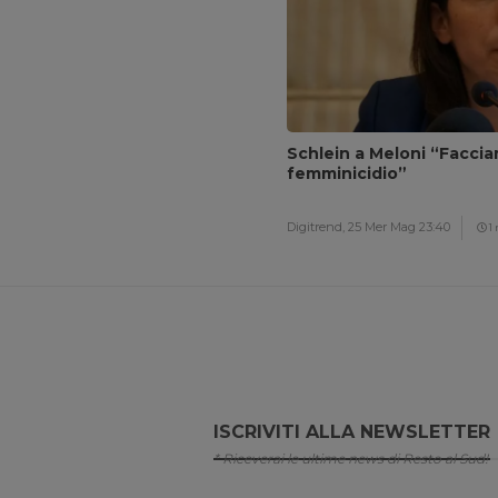
Schlein a Meloni “Facci
femminicidio”
Digitrend,
25 Mer Mag 23:40
1
ISCRIVITI ALLA NEWSLETTER
* Riceverai le ultime news di Resto al Sud!