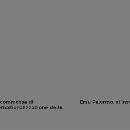
a scommessa di
Ersu Palermo, si ins
ernazionalizzazione delle