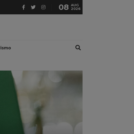
08
AUG
2026
rismo