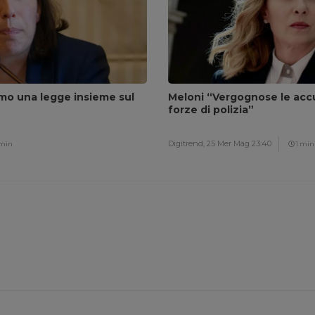
amo una legge insieme sul
Meloni “Vergognose le accu
forze di polizia”
Digitrend,
25 Mer Mag 23:40
 min
1 min