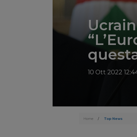
Ucrain
“L’Eur
questa
10 Ott 2022 12:4
Home
/
Top News