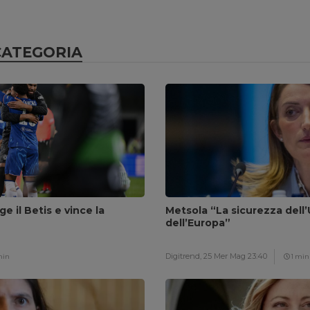
CATEGORIA
ge il Betis e vince la
Metsola “La sicurezza dell’
dell’Europa”
Digitrend,
25 Mer Mag 23:40
min
1 min