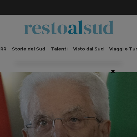
NRR
Storie del Sud
Talenti
Visto dal Sud
Viaggi e Tu
×