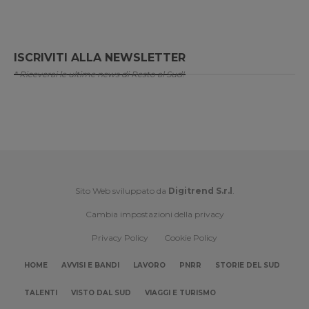
ISCRIVITI ALLA NEWSLETTER
* Riceverai le ultime news di Resto al Sud!
Sito Web sviluppato da
Digitrend S.r.l
.
Cambia impostazioni della privacy
Privacy Policy
Cookie Policy
HOME
AVVISI E BANDI
LAVORO
PNRR
STORIE DEL SUD
TALENTI
VISTO DAL SUD
VIAGGI E TURISMO