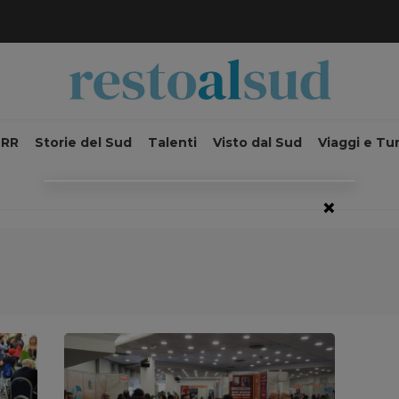
NRR
Storie del Sud
Talenti
Visto dal Sud
Viaggi e Tu
×