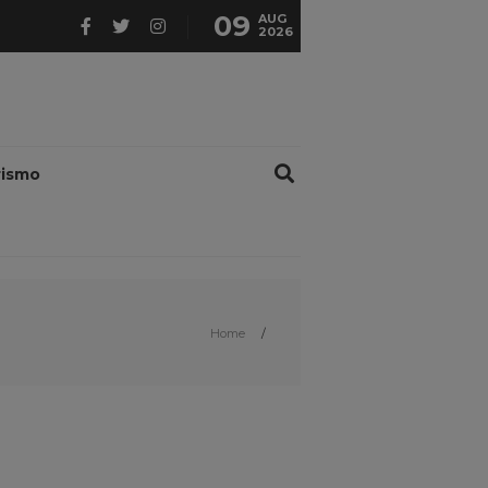
09
AUG
2026
rismo
Home
/