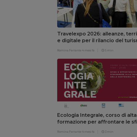
Travelexpo 2026: alleanze, terri
e digitale per il rilancio del turi
Sicilia
Romina Ferrante
4 mesi fa
5 min
Ecologia Integrale, corso di alta
formazione per affrontare le sf
della sostenibilità
Romina Ferrante
4 mesi fa
3 min