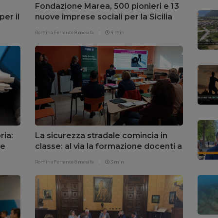
Fondazione Marea, 500 pionieri e 13
per il
nuove imprese sociali per la Sicilia
Romina Ferrante
8 mesi fa
4 min
ria:
La sicurezza stradale comincia in
ne
classe: al via la formazione docenti a
Palermo
Romina Ferrante
8 mesi fa
3 min