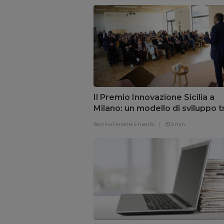
Il Premio Innovazione Sicilia a
Milano: un modello di sviluppo t
territori ed ecosistemi
Romina Ferrante
5 mesi fa
5 min