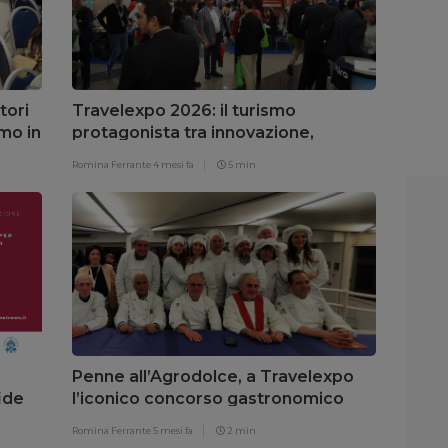
tori
Travelexpo 2026: il turismo
smo in
protagonista tra innovazione,
digitale e nuove strategie
Romina Ferrante
4 mesi fa
5 min
Penne all’Agrodolce, a Travelexpo
ide
l’iconico concorso gastronomico
per giornalisti
Romina Ferrante
5 mesi fa
2 min