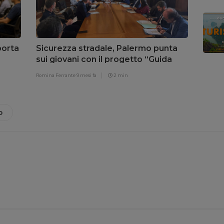
porta
Sicurezza stradale, Palermo punta
sui giovani con il progetto “Guida
sicura senza rischi”
Romina Ferrante
9 mesi fa
2 min
O