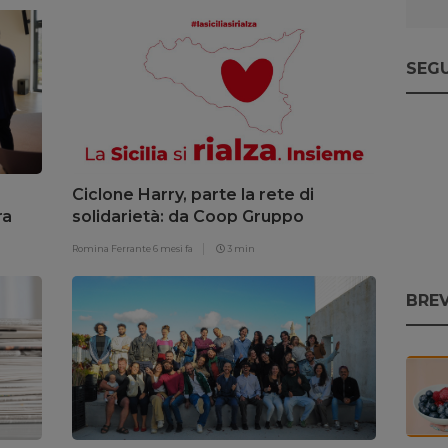
SEGU
Ciclone Harry, parte la rete di
ra
solidarietà: da Coop Gruppo
Radenza 100 mila euro per i territori
Romina Ferrante
6 mesi fa
3 min
BREV