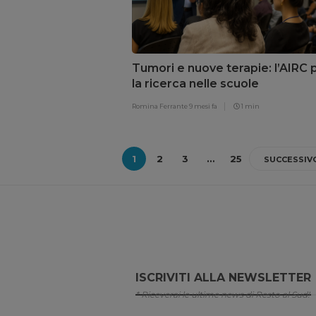
Tumori e nuove terapie: l’AIRC 
la ricerca nelle scuole
Romina Ferrante
9 mesi fa
1 min
1
2
3
…
25
SUCCESSIV
ISCRIVITI ALLA NEWSLETTER
* Riceverai le ultime news di Resto al Sud!