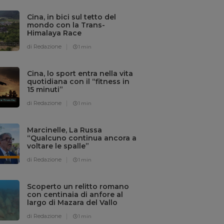
Cina, in bici sul tetto del
mondo con la Trans-
Himalaya Race
di Redazione
1 min
Cina, lo sport entra nella vita
quotidiana con il “fitness in
15 minuti”
di Redazione
1 min
Marcinelle, La Russa
“Qualcuno continua ancora a
voltare le spalle”
di Redazione
1 min
Scoperto un relitto romano
con centinaia di anfore al
largo di Mazara del Vallo
di Redazione
1 min