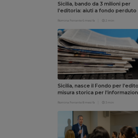
Sicilia, bando da 3 milioni per
l’editoria: aiuti a fondo perduto 
settore
Romina Ferrante
6 mesi fa
2 min
Sicilia, nasce il Fondo per l’edito
misura storica per l’informazio
locale
Romina Ferrante
8 mesi fa
3 min