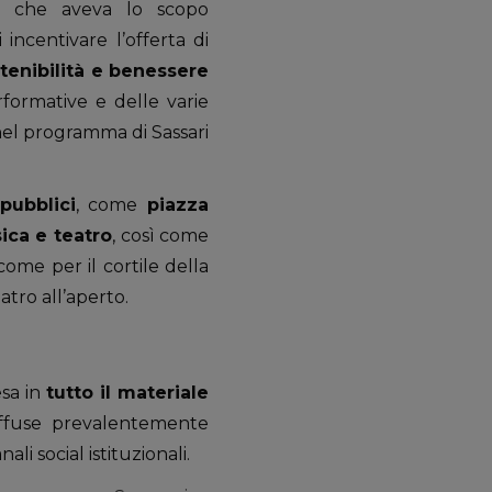
dea che aveva lo scopo
 incentivare l’offerta di
sostenibilità e benessere
erformative e delle varie
 nel programma di Sassari
pubblici
, come
piazza
ica e teatro
, così come
 come per il cortile della
tro all’aperto.
esa in
tutto il materiale
iffuse prevalentemente
nali social istituzionali.