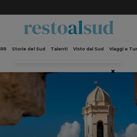
NRR
Storie del Sud
Talenti
Visto dal Sud
Viaggi e Tu
×