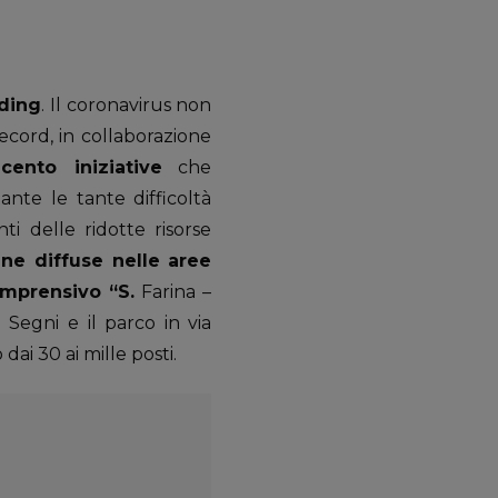
ading
. Il coronavirus non
record, in collaborazione
cento iniziative
che
ante le tante difficoltà
i delle ridotte risorse
ane diffuse nelle aree
comprensivo “S.
Farina –
 Segni e il parco in via
 dai 30 ai mille posti.