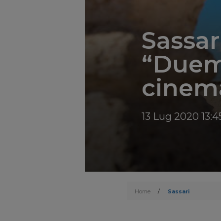
Sassar
“Duemi
cinema
13 Lug 2020 13:4
Home
/
Sassari