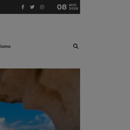
08
AUG
2026
rismo