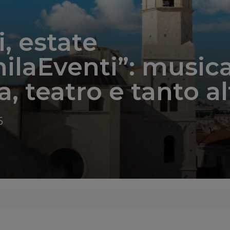
i, estate
laEventi”: musica
, teatro e tanto al
5