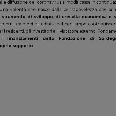
lla diffusione del coronavirus si modificasse in continua
Una volontà che nasce dalla consapevolezza che
la 
è
strumento di sviluppo
,
di crescita economica e s
o culturale dei cittadini e nel contempo contribuiscono
 i residenti, gli investitori e il visitatore esterno. Fondam
i
i finanziamenti della Fondazione di Sarde
oprio supporto
.