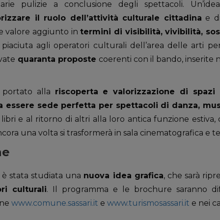
arie pulizie a conclusione degli spettacoli. Un’i
zzare il ruolo dell’attività culturale cittadina
e di
e valore aggiunto in
termini di visibilità, vivibilità, 
piaciuta agli operatori culturali dell’area delle arti p
ivate
quaranta proposte
coerenti con il bando, inserite
 portato alla
riscoperta e valorizzazione di spazi 
 a essere sede perfetta per spettacoli di danza, mus
ibri e al ritorno di altri alla loro antica funzione estiva,
ra una volta si trasformerà in sala cinematografica e tea
ne
 è stata studiata una
nuova idea grafica
, che sarà ripr
i culturali
. Il programma e le brochure saranno d
une
www.comune.sassari.it
e
www.turismosassari.it
e nei ca