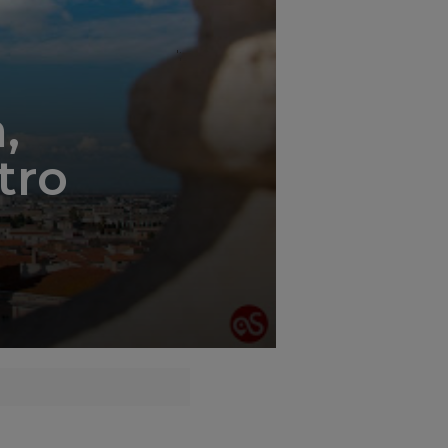
';
,
tro