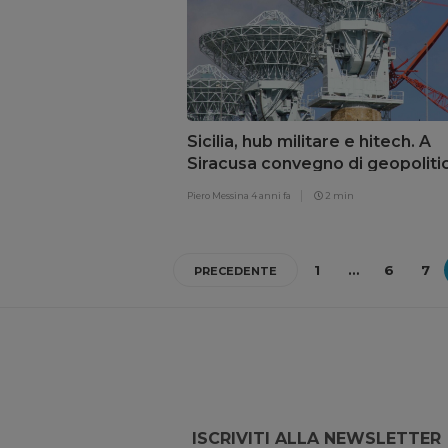
Sicilia, hub militare e hitech. A
Siracusa convegno di geopoliti
sicurezza militare ed energia
Piero Messina
4 anni fa
2 min
1
…
6
7
PRECEDENTE
ISCRIVITI ALLA NEWSLETTER