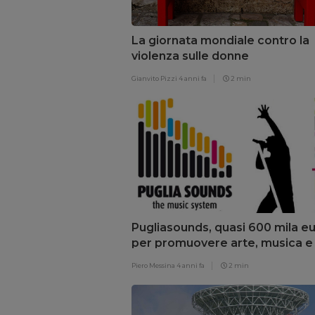
La giornata mondiale contro la
violenza sulle donne
Gianvito Pizzi
4 anni fa
2 min
Pugliasounds, quasi 600 mila e
per promuovere arte, musica e
cultura
Piero Messina
4 anni fa
2 min