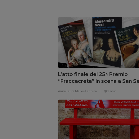
L’atto finale del 25^ Premio
“Fraccacreta” in scena a San S
con il Festival della storia e dell
Anna Laura Maffei
4 anni fa
2 min
letteratura