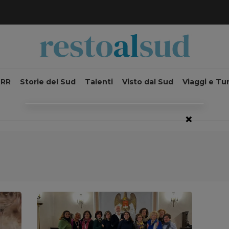
NRR
Storie del Sud
Talenti
Visto dal Sud
Viaggi e Tu
×