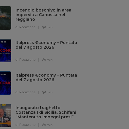
Incendio boschivo in area
impervia a Canossa nel
reggiano
di Redazione
1 min
Italpress €conomy – Puntata
del 7 agosto 2026
di Redazione
1 min
Italpress €conomy – Puntata
del 7 agosto 2026
di Redazione
1 min
Inaugurato traghetto
Costanza I di Sicilia, Schifani
“Mantenuto impegni presi”
di Redazione
1 min