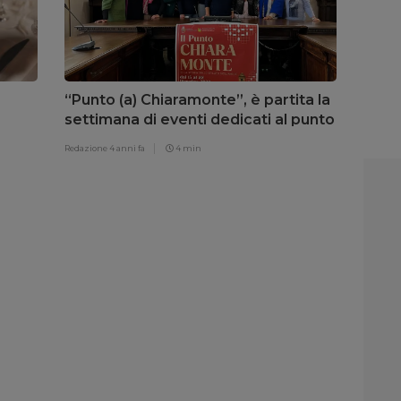
“Punto (a) Chiaramonte”, è partita la
settimana di eventi dedicati al punto
di ricamo unico nel suo genere
Redazione
4 anni fa
4 min