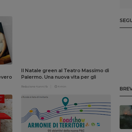
SEGU
Il Natale green al Teatro Massimo di
evero
Palermo. Una nuova vita per gli
a
alberi bruciati dai roghi
Redazione
4 anni fa
4 min
BREV