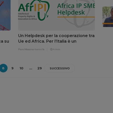
Un Helpdesk per la cooperazione tra
ca su
Ue ed Africa. Per l’Italia è un
mercato che vale 18 miliardi di euro
Piero Messina
4 anni fa
4 min
l’anno
8
9
10
…
29
SUCCESSIVO