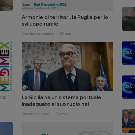
Armonie di territori, la Puglia per lo
sviluppo rurale
Piero Messina
4 anni fa
1 min
uro
La Sicilia ha un sistema portuale
inadeguato al suo ruolo nel
Mediterraneo, parola di Mannino
Redazione
4 anni fa
2 min