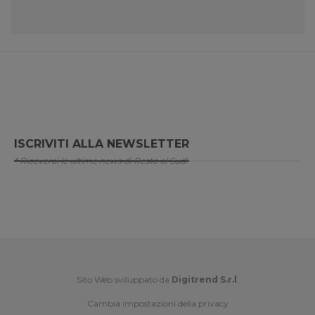
ISCRIVITI ALLA NEWSLETTER
* Riceverai le ultime news di Resto al Sud!
Sito Web sviluppato da
Digitrend S.r.l
.
Cambia impostazioni della privacy