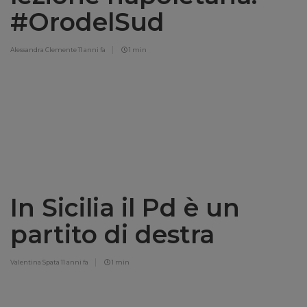
#OrodelSud
Alessandra Clemente
11 anni fa
1 min
In Sicilia il Pd è un
partito di destra
Valentina Spata
11 anni fa
1 min