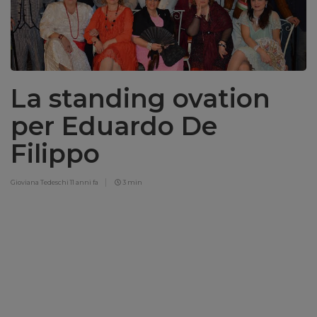
La standing ovation
per Eduardo De
Filippo
Gioviana Tedeschi
11 anni fa
3 min