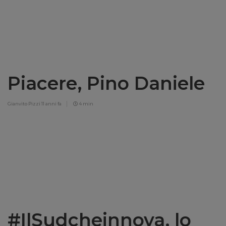
Piacere, Pino Daniele
Gianvito Pizzi
11 anni fa
4 min
#IlSudcheinnova, lo