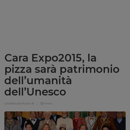
Cara Expo2015, la
pizza sarà patrimonio
dell’umanità
dell’Unesco
Lino Patruno
11 anni fa
4 min