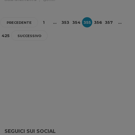
1
…
353
354
355
356
357
…
PRECEDENTE
425
SUCCESSIVO
SEGUICI SUI SOCIAL