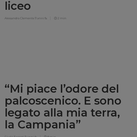
liceo
Alessandra Clemente
11 anni fa
2 min
“Mi piace l’odore del
palcoscenico. E sono
legato alla mia terra,
la Campania”
Giulia Farneti
11 anni fa
8 min