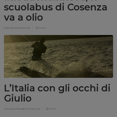
scuolabus di Cosenza
va a olio
Fabio Bruno
11 anni fa
3 min
L’Italia con gli occhi di
Giulio
Francesco Nicodemo
11 anni fa
1 min