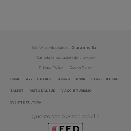
Sito Web sviluppato da
Digitrend S.r.l
.
Cambia impostazioni della privacy
Privacy Policy
Cookie Policy
HOME
AVVISI E BANDI
LAVORO
PNRR
STORIE DEL SUD
TALENTI
VISTO DAL SUD
VIAGGI E TURISMO
EVENTI E CULTURA
Questo sito è associato alla