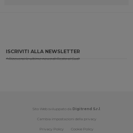
ISCRIVITI ALLA NEWSLETTER
* Riceverai le ultime news di Resto al Sud!
Sito Web sviluppato da
Digitrend S.r.l
.
Cambia impostazioni della privacy
Privacy Policy
Cookie Policy