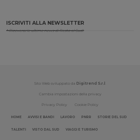
ISCRIVITI ALLA NEWSLETTER
* Riceverai le ultime news di Resto al Sud!
Sito Web sviluppato da
Digitrend S.r.l
.
Cambia impostazioni della privacy
Privacy Policy
Cookie Policy
HOME
AVVISI E BANDI
LAVORO
PNRR
STORIE DEL SUD
TALENTI
VISTO DAL SUD
VIAGGI E TURISMO