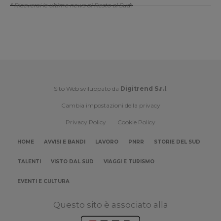
* Riceverai le ultime news di Resto al Sud!
Sito Web sviluppato da
Digitrend S.r.l
.
Cambia impostazioni della privacy
Privacy Policy
Cookie Policy
HOME
AVVISI E BANDI
LAVORO
PNRR
STORIE DEL SUD
TALENTI
VISTO DAL SUD
VIAGGI E TURISMO
EVENTI E CULTURA
Questo sito è associato alla