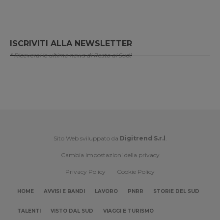
ISCRIVITI ALLA NEWSLETTER
* Riceverai le ultime news di Resto al Sud!
Sito Web sviluppato da
Digitrend S.r.l
.
Cambia impostazioni della privacy
Privacy Policy
Cookie Policy
HOME
AVVISI E BANDI
LAVORO
PNRR
STORIE DEL SUD
TALENTI
VISTO DAL SUD
VIAGGI E TURISMO