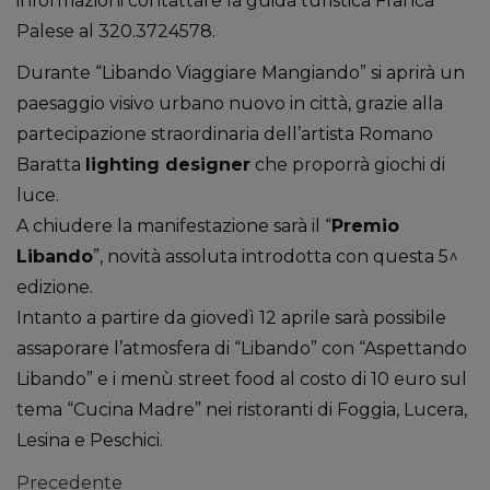
informazioni contattare la guida turistica Franca
Palese al 320.3724578.
Durante “Libando Viaggiare Mangiando” si aprirà un
paesaggio visivo urbano nuovo in città, grazie alla
partecipazione straordinaria dell’artista Romano
Baratta
lighting designer
che proporrà giochi di
luce.
A chiudere la manifestazione sarà il “
Premio
Libando
”, novità assoluta introdotta con questa 5^
edizione.
Intanto a partire da giovedì 12 aprile sarà possibile
assaporare l’atmosfera di “Libando” con “Aspettando
Libando” e i menù street food al costo di 10 euro sul
tema “Cucina Madre” nei ristoranti di Foggia, Lucera,
Lesina e Peschici.
Precedente