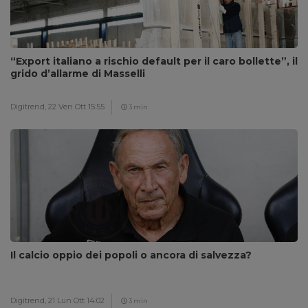
“Export italiano a rischio default per il caro bollette”, il
grido d’allarme di Masselli
Digitrend,
22 Ven Ott 15:55
3 min
Il calcio oppio dei popoli o ancora di salvezza?
Digitrend,
21 Lun Ott 14:02
3 min