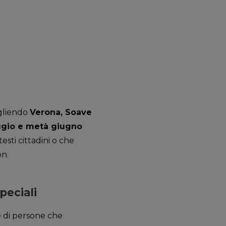
egliendo
Verona, Soave
gio e metà giugno
sti cittadini o che
on.
peciali
ne di persone che