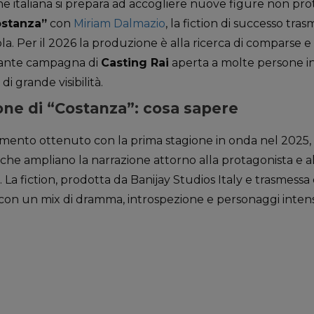
ne italiana si prepara ad accogliere nuove figure non pro
stanza”
con
Miriam Dalmazio
, la fiction di successo trasm
a. Per il 2026 la produzione è alla ricerca di comparse e f
rtante campagna di
Casting Rai
aperta a molte persone in
di grande visibilità.
ne di “Costanza”: cosa sapere
mento ottenuto con la prima stagione in onda nel 2025, l
 che ampliano la narrazione attorno alla protagonista e a
. La fiction, prodotta da Banijay Studios Italy e trasmessa 
 con un mix di dramma, introspezione e personaggi intens