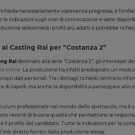
richieda necessariamente esperienza pregressa, è fondam
 le indicazioni sugli orari di convocazione e siano disponibi
duzione selezionerà i profili più adatti e potrebbe richi
al Casting Rai per “Costanza 2”
ing Rai
destinato alla serie “Costanza 2”, gli interessati 
ra online
. La produzione ha infatti predisposto un modulo 
 propri dati personali. Tra i dettagli richiesti rientrano in
e di capelli, ma anche la disponibilità a partecipare alle 
iculum professionale nel mondo dello spettacolo, ma è co
oto recenti di buona qualità che permettano ai responsab
 e il profilo del candidato. Tutte le indicazioni per la c
il link diretto fornito dalla produzione stessa.