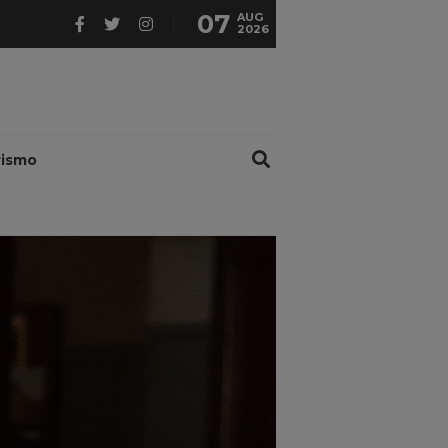
07
AUG
2026
rismo