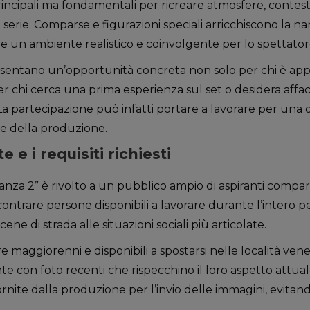
rincipali ma fondamentali per ricreare atmosfere, contesti
la serie. Comparse e figurazioni speciali arricchiscono la na
e un ambiente realistico e coinvolgente per lo spettator
sentano un’opportunità concreta non solo per chi è app
r chi cerca una prima esperienza sul set o desidera affac
La partecipazione può infatti portare a lavorare per una o
e della produzione.
e e i requisiti richiesti
nza 2” è rivolto a un pubblico ampio di aspiranti comparse
ntrare persone disponibili a lavorare durante l’intero per
scene di strada alle situazioni sociali più articolate.
e maggiorenni e disponibili a spostarsi nelle località vene
e con foto recenti che rispecchino il loro aspetto attua
fornite dalla produzione per l’invio delle immagini, evitand