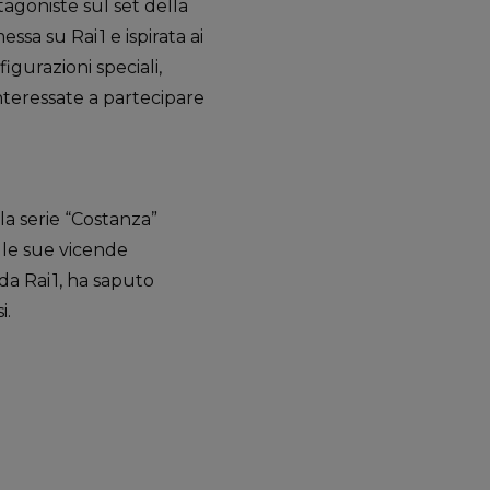
tagoniste sul set della
essa su Rai 1 e ispirata ai
igurazioni speciali,
teressate a partecipare
a serie “Costanza”
lle sue vicende
da Rai 1, ha saputo
i.