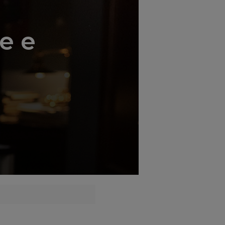
';
e e