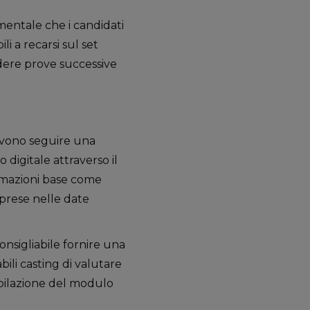
entale che i candidati
li a recarsi sul set
edere prove successive
devono seguire una
digitale attraverso il
formazioni base come
riprese nelle date
nsigliabile fornire una
ili casting di valutare
ompilazione del modulo