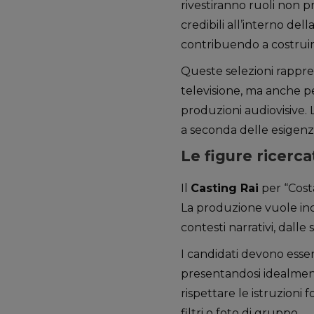
rivestiranno ruoli non p
credibili all’interno del
contribuendo a costruir
Queste selezioni rappre
televisione, ma anche pe
produzioni audiovisive. 
a seconda delle esigenz
Le figure ricercat
Il
Casting Rai
per “Costa
La produzione vuole inco
contesti narrativi, dalle 
I candidati devono esser
presentandosi idealment
rispettare le istruzioni 
filtri o foto di gruppo.