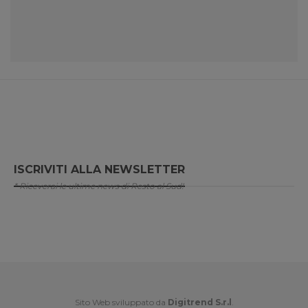
ISCRIVITI ALLA NEWSLETTER
* Riceverai le ultime news di Resto al Sud!
Sito Web sviluppato da
Digitrend S.r.l
.