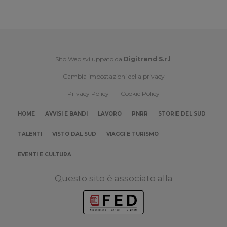
Sito Web sviluppato da
Digitrend S.r.l
.
Cambia impostazioni della privacy
Privacy Policy
Cookie Policy
HOME
AVVISI E BANDI
LAVORO
PNRR
STORIE DEL SUD
TALENTI
VISTO DAL SUD
VIAGGI E TURISMO
EVENTI E CULTURA
Questo sito è associato alla