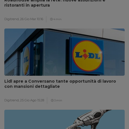
Roadhouse amplia la rete: nuove assunzioni e
ristoranti in apertura
Digitrend,
26 Gio Mar 10:16
4 min
Lidl apre a Conversano tante opportunità di lavoro
con mansioni dettagliate
Digitrend,
25 Gio Ago 15:28
3 min