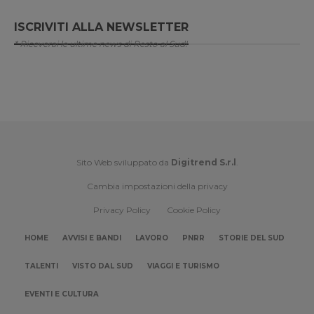
ISCRIVITI ALLA NEWSLETTER
* Riceverai le ultime news di Resto al Sud!
Sito Web sviluppato da
Digitrend S.r.l
.
Cambia impostazioni della privacy
Privacy Policy
Cookie Policy
HOME
AVVISI E BANDI
LAVORO
PNRR
STORIE DEL SUD
TALENTI
VISTO DAL SUD
VIAGGI E TURISMO
EVENTI E CULTURA