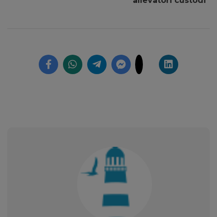
“allevatori custodi”