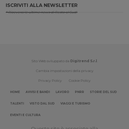
ISCRIVITI ALLA NEWSLETTER
* Riceverai le ultime news di Resto al Sud!
Sito Web sviluppato da
Digitrend S.r.l
.
Cambia impostazioni della privacy
Privacy Policy
Cookie Policy
HOME
AVVISI E BANDI
LAVORO
PNRR
STORIE DEL SUD
TALENTI
VISTO DAL SUD
VIAGGI E TURISMO
EVENTI E CULTURA
Questo sito è associato alla