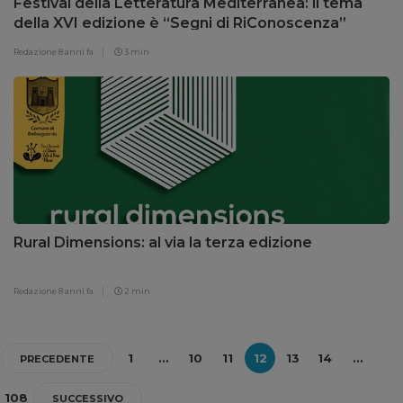
Festival della Letteratura Mediterranea: il tema
della XVI edizione è “Segni di RiConoscenza”
Redazione
8 anni fa
3 min
Rural Dimensions: al via la terza edizione
Redazione
8 anni fa
2 min
1
…
10
11
12
13
14
…
PRECEDENTE
108
SUCCESSIVO