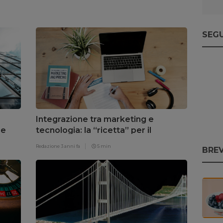
SEGU
Integrazione tra marketing e
ze
tecnologia: la “ricetta” per il
successo di Angelo Pastorelli
Redazione
3 anni fa
5 min
BREV