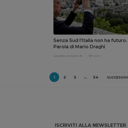
Senza Sud l’Italia non ha futuro.
Parola di Mario Draghi
Lino Patruno
5 anni fa
4 min
1
2
3
…
34
SUCCESSIV
ISCRIVITI ALLA NEWSLETTER