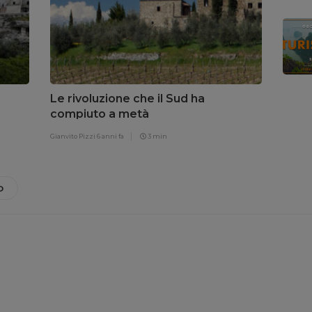
Le rivoluzione che il Sud ha
compiuto a metà
Gianvito Pizzi
6 anni fa
3 min
O