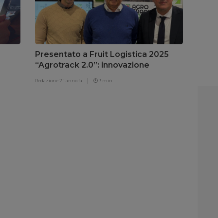
Presentato a Fruit Logistica 2025
“Agrotrack 2.0”: innovazione
tecnologica e monitoraggio e
Redazione 2
1 anno fa
3 min
tracciabilità per tutelare la qualità
dei prodotti ortofrutticoli