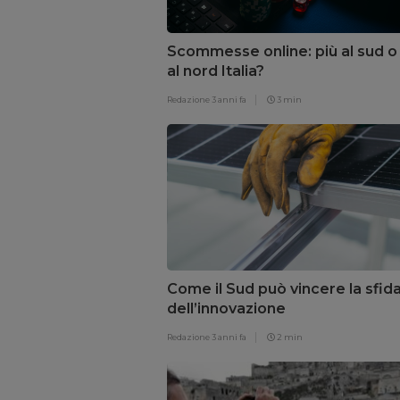
Scommesse online: più al sud o
al nord Italia?
Redazione
3 anni fa
3 min
Come il Sud può vincere la sfid
dell’innovazione
Redazione
3 anni fa
2 min