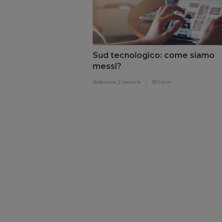
Sud tecnologico: come siamo
messi?
Redazione 2
1 anno fa
6 min