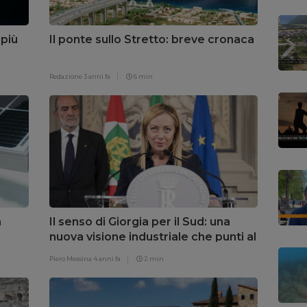
 più
Il ponte sullo Stretto: breve cronaca
Redazione
3 anni fa
6 min
a
Il senso di Giorgia per il Sud: una
nuova visione industriale che punti al
mare e al green
Piero Messina
4 anni fa
2 min