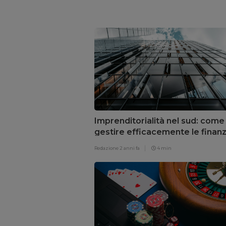
Imprenditorialità nel sud: come
gestire efficacemente le finan
aziendali
Redazione
2 anni fa
4 min