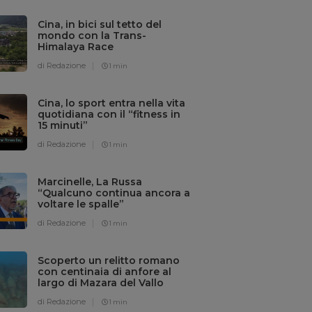
Cina, in bici sul tetto del
mondo con la Trans-
Himalaya Race
di Redazione
1 min
Cina, lo sport entra nella vita
quotidiana con il “fitness in
15 minuti”
di Redazione
1 min
Marcinelle, La Russa
“Qualcuno continua ancora a
voltare le spalle”
di Redazione
1 min
Scoperto un relitto romano
con centinaia di anfore al
largo di Mazara del Vallo
di Redazione
1 min