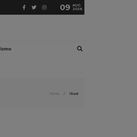
09
AUG
2026
rismo
Home
/
iSud