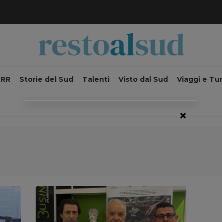
NRR
Storie del Sud
Talenti
Visto dal Sud
Viaggi e Tu
×