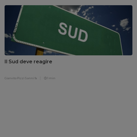
Il Sud deve reagire
Gianvito Pizzi
5 anni fa
1 min