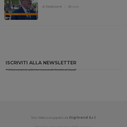
di Redazione
1 min
ISCRIVITI ALLA NEWSLETTER
* Riceverai le ultime news di Resto al Sud!
Sito Web sviluppato da
Digitrend S.r.l
.