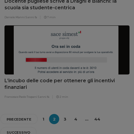
Docente pugliese scrive a Draghi e Bianchi: la
scuola sia studente-centrica
Daniele Manni
5 anni fa
7 min
L’incubo delle code per ottenere gli incentivi
finanziari
Francesco Paolo Trapani
5 anni fa
2 min
1
2
3
4
…
44
PRECEDENTE
SUCCESSIVO