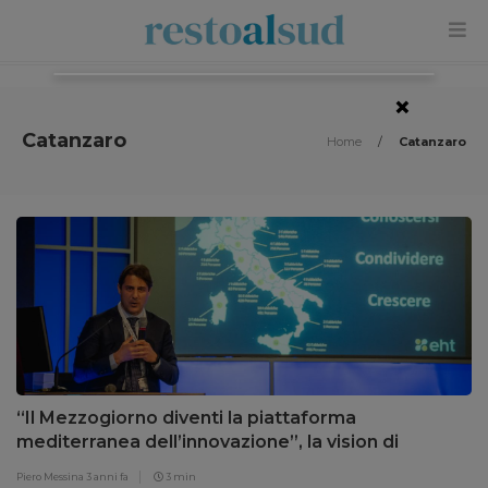
×
Catanzaro
Home
/
Catanzaro
“Il Mezzogiorno diventi la piattaforma
mediterranea dell’innovazione”, la vision di
Spampinato a South Innovation
Piero Messina
3 anni fa
3 min