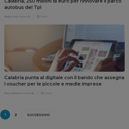
Calabria, 250 milioni di euro per rinnovare il parco
autobus del Tpl
Redazione
4 anni fa
1 min
Calabria punta al digitale con il bando che assegna
i voucher per le piccole e medie imprese
Piero Messina
4 anni fa
2 min
1
2
SUCCESSIVO