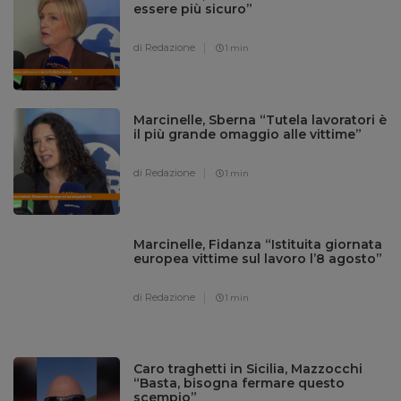
essere più sicuro”
di Redazione
1 min
Marcinelle, Sberna “Tutela lavoratori è
il più grande omaggio alle vittime”
di Redazione
1 min
Marcinelle, Fidanza “Istituita giornata
europea vittime sul lavoro l’8 agosto”
di Redazione
1 min
Caro traghetti in Sicilia, Mazzocchi
“Basta, bisogna fermare questo
scempio”