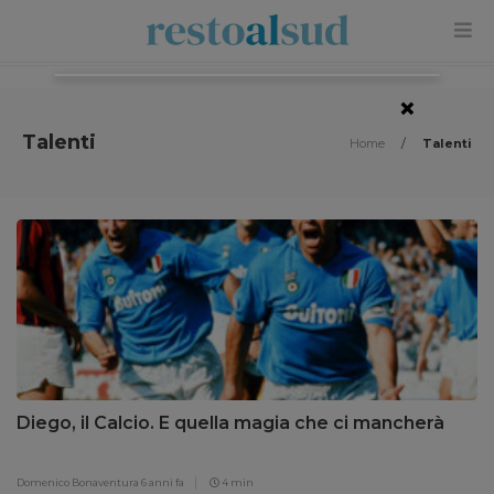
×
Talenti
Home
/
Talenti
Diego, il Calcio. E quella magia che ci mancherà
Domenico Bonaventura
6 anni fa
4 min