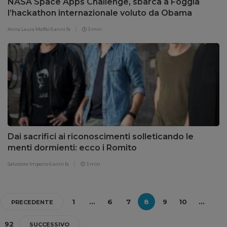
NASA Space Apps Challenge, sbarca a Foggia
l’hackathon internazionale voluto da Obama
Anna Laura Maffei
6 anni fa
3 min
Dai sacrifici ai riconoscimenti solleticando le
menti dormienti: ecco i Romito
Salvatore Imperio
6 anni fa
3 min
1
…
6
7
8
9
10
…
PRECEDENTE
92
SUCCESSIVO